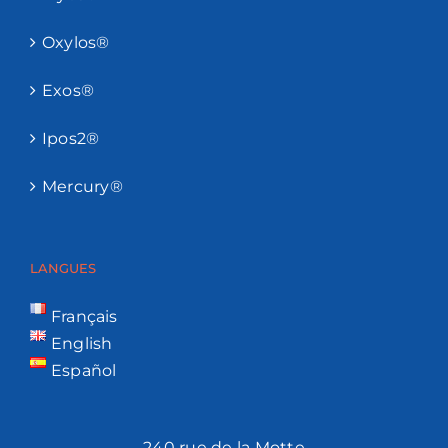
Oxylos®
Exos®
Ipos2®
Mercury®
LANGUES
Français
English
Español
240 rue de la Motte