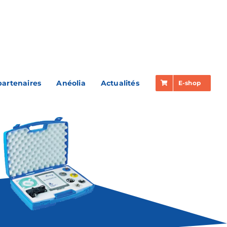
partenaires
Anéolia
Actualités
E-shop