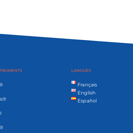
STRUMENTS
LANGUES
s®
Français
English
os®
Español
®
2®