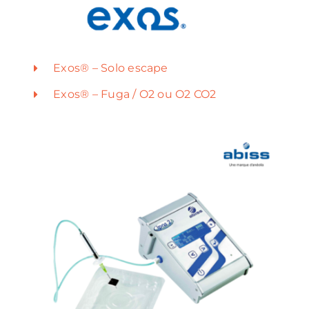
Exos® – Solo escape
Exos® – Fuga / O2 ou O2 CO2