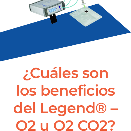
¿Cuáles son
los beneficios
del Legend® –
O2 u O2 CO2?