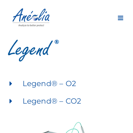
Skip
to
content
Legend® – O2
Legend® – CO2