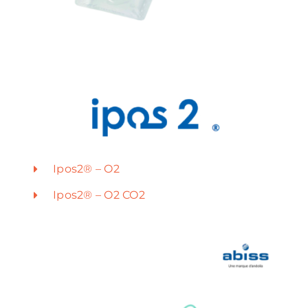
Ipos2® – O2
Ipos2® – O2 CO2