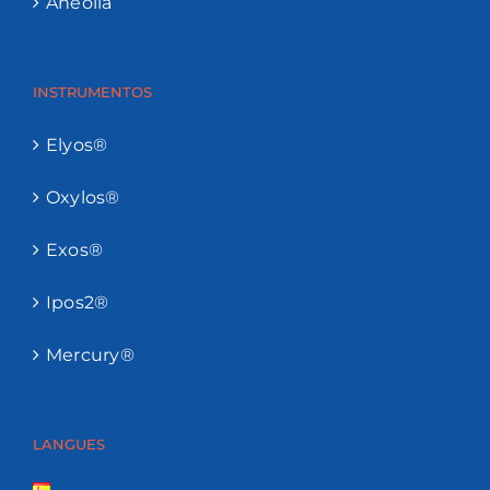
Anéolia
INSTRUMENTOS
Elyos®
Oxylos®
Exos®
Ipos2®
Mercury®
LANGUES